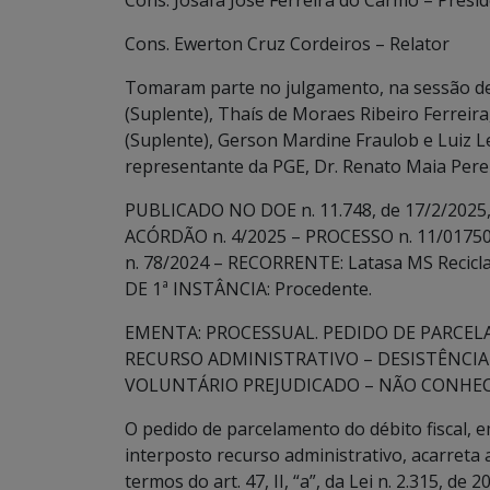
Cons. Josafá José Ferreira do Carmo – Presi
Cons. Ewerton Cruz Cordeiros – Relator
Tomaram parte no julgamento, na sessão de
(Suplente), Thaís de Moraes Ribeiro Ferreir
(Suplente), Gerson Mardine Fraulob e Luiz L
representante da PGE, Dr. Renato Maia Perei
PUBLICADO NO DOE n. 11.748, de 17/2/2025, 
ACÓRDÃO n. 4/2025 – PROCESSO n. 11/0175
n. 78/2024 – RECORRENTE: Latasa MS Reciclag
DE 1ª INSTÂNCIA: Procedente.
EMENTA: PROCESSUAL. PEDIDO DE PARCEL
RECURSO ADMINISTRATIVO – DESISTÊNCIA 
VOLUNTÁRIO PREJUDICADO – NÃO CONHE
O pedido de parcelamento do débito fiscal, 
interposto recurso administrativo, acarreta a 
termos do art. 47, II, “a”, da Lei n. 2.315, d