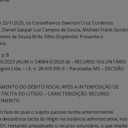
dente
 23/1/2025, os Conselheiros Ewerton Cruz Cordeiros
a, Daniel Gaspar Luz Campos de Souza, Michael Frank Gorski
emos de Souza Brito Filho (Suplente). Presente o
ra.
p. 8.
05/2023 (ALIM n. 54084-E/2023-d) – RECURSO VOLUNTÁRIO
em Ltda. – I.E. n. 28.419.390-9 – Paranaíba-MS – DECISÃO
AMENTO DO DÉBITO FISCAL APÓS A INTERPOSIÇÃO DE
TÁCITA DO LITÍGIO – CARACTERIZAÇÃO. RECURSO
CIMENTO.
em face do qual o sujeito passivo tenha anteriormente
desistência tácita do litígio na instância administrativa, nos
e 2001, restando prejudicado o recurso voluntário, o que impõe