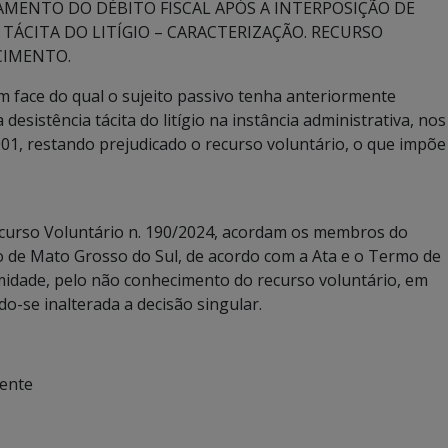
AMENTO DO DÉBITO FISCAL APÓS A INTERPOSIÇÃO DE
TÁCITA DO LITÍGIO – CARACTERIZAÇÃO. RECURSO
CIMENTO.
em face do qual o sujeito passivo tenha anteriormente
desistência tácita do litígio na instância administrativa, nos
e 2001, restando prejudicado o recurso voluntário, o que impõe
Recurso Voluntário n. 190/2024, acordam os membros do
o de Mato Grosso do Sul, de acordo com a Ata e o Termo de
idade, pelo não conhecimento do recurso voluntário, em
ndo-se inalterada a decisão singular.
dente