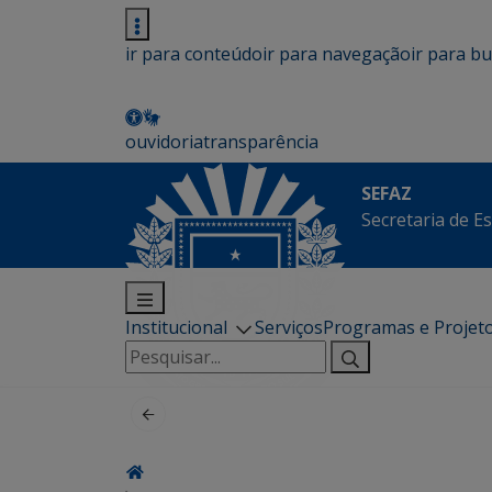
ir para conteúdo
ir para navegação
ir para b
ouvidoria
transparência
SEFAZ
Secretaria de E
Institucional
Serviços
Programas e Projet
Pesquisar
por: