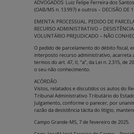
ADVOGADOS: Luiz Felipe Ferreira dos Santo
(OAB/MS n. 13.997) e outros – DECISÃO DE 1
EMENTA: PROCESSUAL. PEDIDO DE PARCEL
RECURSO ADMINISTRATIVO – DESISTÊNCIA 
VOLUNTÁRIO PREJUDICADO – NÃO CONHE
O pedido de parcelamento do débito fiscal, 
interposto recurso administrativo, acarreta a 
termos do art. 47, II, “a”, da Lei n. 2.315, d
o seu não conhecimento.
ACÓRDÃO
Vistos, relatados e discutidos os autos do 
Tribunal Administrativo Tributário do Estad
Julgamento, conforme o parecer, por unanim
razão da desistência tácita do litígio, mante
Campo Grande-MS, 7 de fevereiro de 2025.