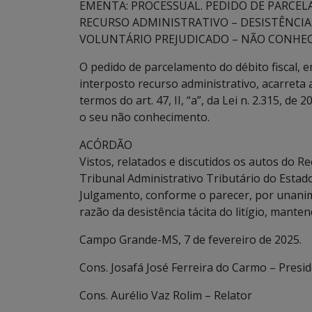
EMENTA: PROCESSUAL. PEDIDO DE PARCEL
RECURSO ADMINISTRATIVO – DESISTÊNCIA 
VOLUNTÁRIO PREJUDICADO – NÃO CONHE
O pedido de parcelamento do débito fiscal, 
interposto recurso administrativo, acarreta a 
termos do art. 47, II, “a”, da Lei n. 2.315, d
o seu não conhecimento.
ACÓRDÃO
Vistos, relatados e discutidos os autos do 
Tribunal Administrativo Tributário do Estad
Julgamento, conforme o parecer, por unanim
razão da desistência tácita do litígio, mante
Campo Grande-MS, 7 de fevereiro de 2025.
Cons. Josafá José Ferreira do Carmo – Presi
Cons. Aurélio Vaz Rolim – Relator