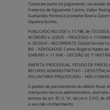
Tomaram parte no julgamento, na sessão de 
Frederico de Figueiredo Castro, Valter Rodri
Guimarães Pereira e Joselaine Boeira Zatorre
Siqueira Gomes.
PUBLICADO NO DOE n. 11.748, de 17/2/2025, 
ACÓRDÃO n. 2/2025 – PROCESSO n. 11/0089
n. 20/2024 – RECORRENTE: Global Service Comér
MS – ADVOGADOS: Carlos Rogério Kades de Ol
(OAB/MS n. 11.104) – DECISÃO DE 1ª INSTÂN
EMENTA: PROCESSUAL. PEDIDO DE PARCEL
RECURSO ADMINISTRATIVO – DESISTÊNCIA 
VOLUNTÁRIO PREJUDICADO – NÃO CONHE
O pedido de parcelamento do débito fiscal, 
interposto recurso administrativo, acarreta a 
termos do art. 47, II, “a”, da Lei n. 2.315, d
o seu não conhecimento.