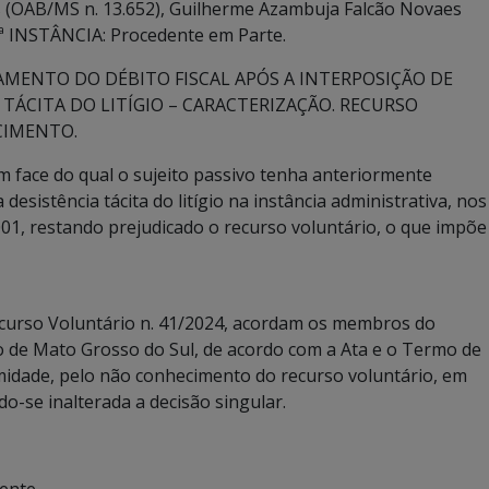
s (OAB/MS n. 13.652), Guilherme Azambuja Falcão Novaes
ª INSTÂNCIA: Procedente em Parte.
AMENTO DO DÉBITO FISCAL APÓS A INTERPOSIÇÃO DE
TÁCITA DO LITÍGIO – CARACTERIZAÇÃO. RECURSO
CIMENTO.
em face do qual o sujeito passivo tenha anteriormente
desistência tácita do litígio na instância administrativa, nos
e 2001, restando prejudicado o recurso voluntário, o que impõe
Recurso Voluntário n. 41/2024, acordam os membros do
o de Mato Grosso do Sul, de acordo com a Ata e o Termo de
idade, pelo não conhecimento do recurso voluntário, em
ndo-se inalterada a decisão singular.