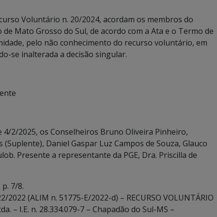
Recurso Voluntário n. 20/2024, acordam os membros do
o de Mato Grosso do Sul, de acordo com a Ata e o Termo de
idade, pelo não conhecimento do recurso voluntário, em
ndo-se inalterada a decisão singular.
dente
4/2/2025, os Conselheiros Bruno Oliveira Pinheiro,
s (Suplente), Daniel Gaspar Luz Campos de Souza, Glauco
ob. Presente a representante da PGE, Dra. Priscilla de
p. 7/8.
22/2022 (ALIM n. 51775-E/2022-d) – RECURSO VOLUNTÁRIO
a. – I.E. n. 28.334.079-7 – Chapadão do Sul-MS –