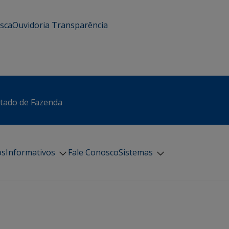
usca
Ouvidoria
Transparência
stado de Fazenda
os
Informativos
Fale Conosco
Sistemas