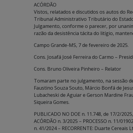
ACÓRDÃO
Vistos, relatados e discutidos os autos do 
Tribunal Administrativo Tributário do Estad
Julgamento, conforme o parecer, por unanim
razão da desistência tácita do litígio, mante
Campo Grande-MS, 7 de fevereiro de 2025.
Cons. Josafá José Ferreira do Carmo – Presi
Cons. Bruno Oliveira Pinheiro – Relator
Tomaram parte no julgamento, na sessão de 
Faustino Souza Souto, Márcio Bonfá de Jesu
Lubacheski de Aguiar e Gerson Mardine Fraul
Siqueira Gomes.
PUBLICADO NO DOE n. 11.748, de 17/2/2025, 
ACÓRDÃO n. 3/2025 – PROCESSO n. 11/0190
n. 41/2024 – RECORRENTE: Duarte Cereais Ltd