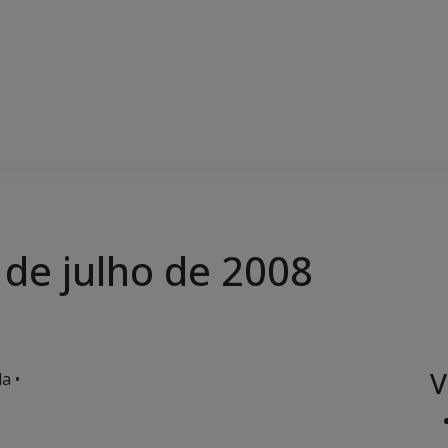
8 de julho de 2008
V
a •