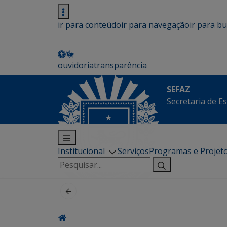
ir para conteúdo
ir para navegação
ir para b
ouvidoria
transparência
SEFAZ
Secretaria de E
Institucional
Serviços
Programas e Projet
Pesquisar
por: