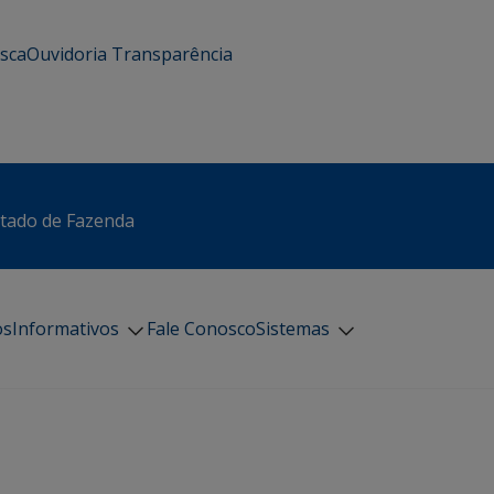
usca
Ouvidoria
Transparência
stado de Fazenda
os
Informativos
Fale Conosco
Sistemas