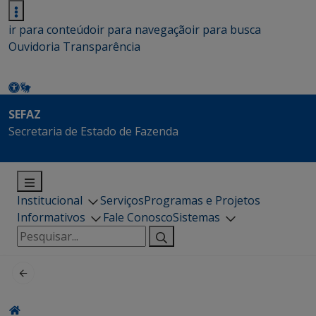
ir para conteúdo
ir para navegação
ir para busca
Ouvidoria
Transparência
SEFAZ
Secretaria de Estado de Fazenda
Institucional
Serviços
Programas e Projetos
Informativos
Fale Conosco
Sistemas
Pesquisar
por: