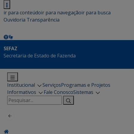
ir para conteúdo
ir para navegação
ir para busca
Ouvidoria
Transparência
SEFAZ
Secretaria de Estado de Fazenda
Institucional
Serviços
Programas e Projetos
Informativos
Fale Conosco
Sistemas
Pesquisar
por: