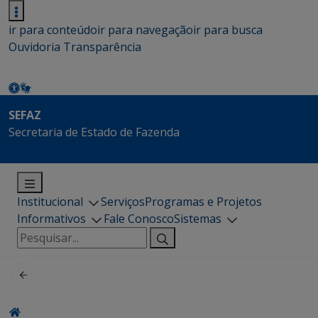
ir para conteúdo
ir para navegação
ir para busca
Ouvidoria
Transparência
SEFAZ
Secretaria de Estado de Fazenda
Institucional
Serviços
Programas e Projetos
Informativos
Fale Conosco
Sistemas
Pesquisar
por: