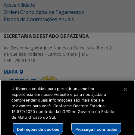
Acessibilidade
Ordem Cronológica de Pagamentos
Planos de Contratações Anuais
SECRETARIA DE ESTADO DE FAZENDA
Av. Desembargador José Nunes da Cunha s/n - Bloco 2
Parque dos Poderes - Campo Grande | MS
CEP.: 79031-310
MAPA
Utilizamos cookies para permitir uma melhor
experiência em nosso website e para nos ajudar a
compreender quais informações são mais úteis e
relevantes para você. Conforme Decreto Estadual
15.572/2020 que trata da LGPD no Governo do Estado
SETDIG | Secretaria-
de Mato Grosso do Sul.
Executiva de
Transformação Digital
Definições de cookies
Prosseguir com todos