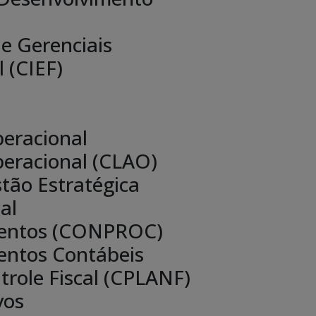
e Gerenciais
 (CIEF)
peracional
peracional (CLAO)
tão Estratégica
al
mentos (CONPROC)
entos Contábeis
role Fiscal (CPLANF)
vos