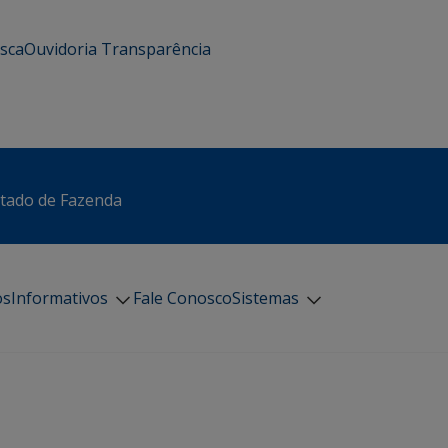
usca
Ouvidoria
Transparência
stado de Fazenda
os
Informativos
Fale Conosco
Sistemas