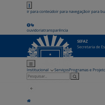
ir para conteúdo
ir para navegação
ir para b
ouvidoria
transparência
SEFAZ
Secretaria de E
Institucional
Serviços
Programas e Projet
Pesquisar
por: