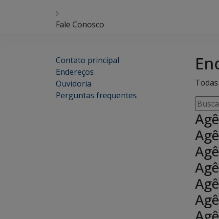
Fale Conosco
En
Contato principal
Endereços
Todas 
Ouvidoria
Perguntas frequentes
Busca
por
Agê
cidade
Agê
unidad
Agê
respon
ender
Agê
Agê
Agê
Agê