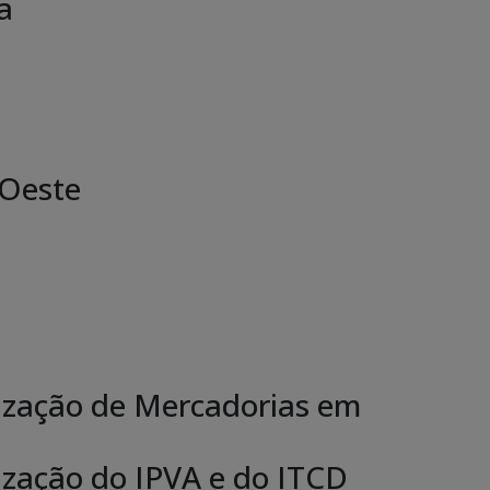
a
o
 Oeste
lização de Mercadorias em
ização do IPVA e do ITCD