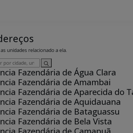
dereços
as unidades relacionado a ela.
r
ncia Fazendária de Água Clara
,
ncia Fazendária de Amambai
e,
ncia Fazendária de Aparecida do 
sável,
eço
ncia Fazendária de Aquidauana
ncia Fazendária de Bataguassu
ncia Fazendária de Bela Vista
ncia Fazendária de Camapuã