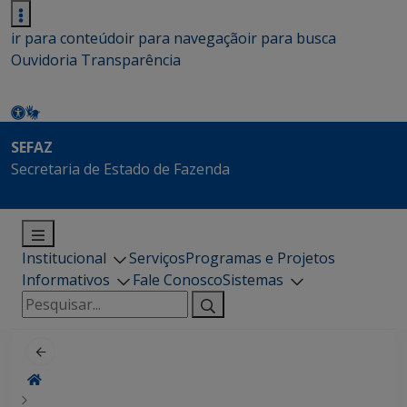
ir para conteúdo
ir para navegação
ir para busca
Ouvidoria
Transparência
SEFAZ
Secretaria de Estado de Fazenda
Institucional
Serviços
Programas e Projetos
Informativos
Fale Conosco
Sistemas
Pesquisar
por: