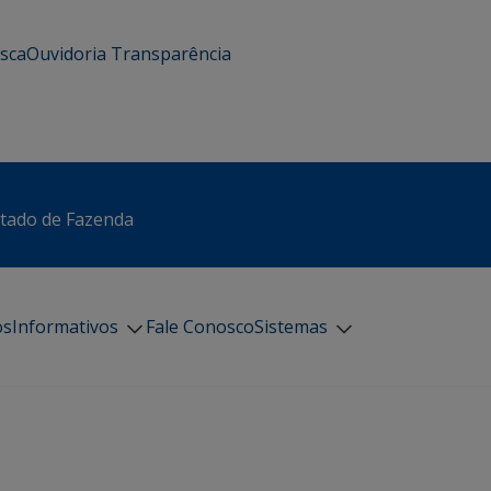
usca
Ouvidoria
Transparência
stado de Fazenda
os
Informativos
Fale Conosco
Sistemas