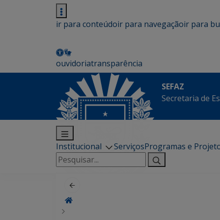
ir para conteúdo
ir para navegação
ir para b
ouvidoria
transparência
SEFAZ
Secretaria de E
Institucional
Serviços
Programas e Projet
Pesquisar
por: