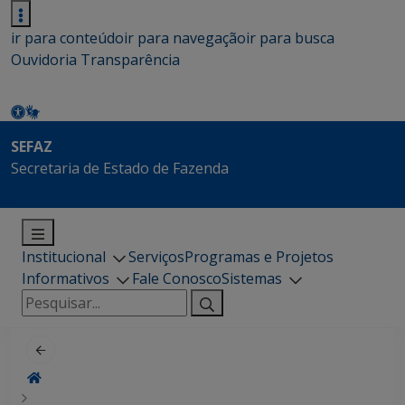
ir para conteúdo
ir para navegação
ir para busca
Ouvidoria
Transparência
SEFAZ
Secretaria de Estado de Fazenda
Institucional
Serviços
Programas e Projetos
Informativos
Fale Conosco
Sistemas
Pesquisar
por: