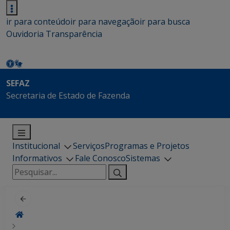
ir para conteúdo
ir para navegação
ir para busca
Ouvidoria
Transparência
SEFAZ
Secretaria de Estado de Fazenda
Institucional
Serviços
Programas e Projetos
Informativos
Fale Conosco
Sistemas
Pesquisar
por: