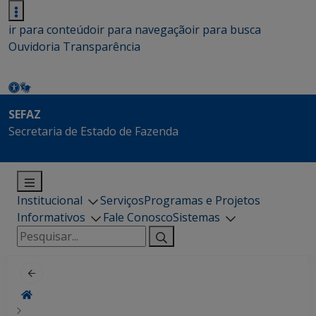
ir para conteúdo
ir para navegação
ir para busca
Ouvidoria
Transparência
SEFAZ
Secretaria de Estado de Fazenda
Institucional
Serviços
Programas e Projetos
Informativos
Fale Conosco
Sistemas
Pesquisar
por: