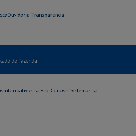
usca
Ouvidoria
Transparência
stado de Fazenda
os
Informativos
Fale Conosco
Sistemas