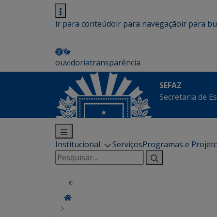
ir para conteúdo
ir para navegação
ir para b
ouvidoria
transparência
SEFAZ
Secretaria de E
Institucional
Serviços
Programas e Projet
Pesquisar
por: