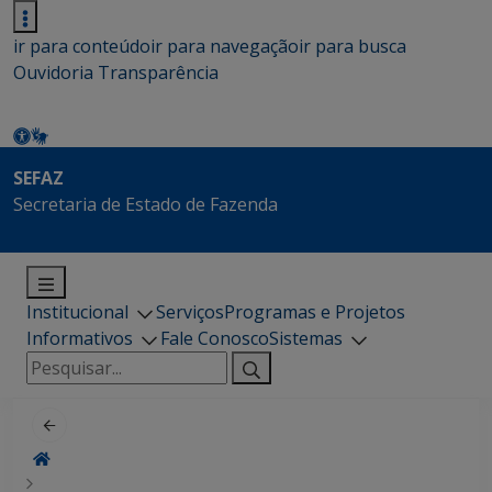
ir para conteúdo
ir para navegação
ir para busca
Ouvidoria
Transparência
SEFAZ
Secretaria de Estado de Fazenda
Institucional
Serviços
Programas e Projetos
Informativos
Fale Conosco
Sistemas
Pesquisar
por: