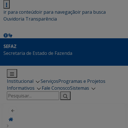
ir para conteúdo
ir para navegação
ir para busca
Ouvidoria
Transparência
SEFAZ
Secretaria de Estado de Fazenda
Institucional
Serviços
Programas e Projetos
Informativos
Fale Conosco
Sistemas
Pesquisar
por: