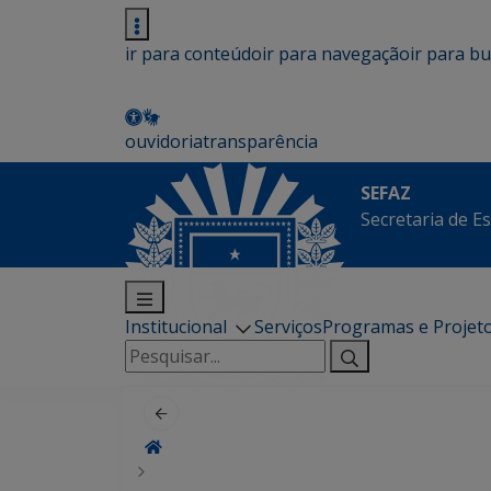
ir para conteúdo
ir para navegação
ir para b
ouvidoria
transparência
SEFAZ
Secretaria de E
Institucional
Serviços
Programas e Projet
Pesquisar
por: