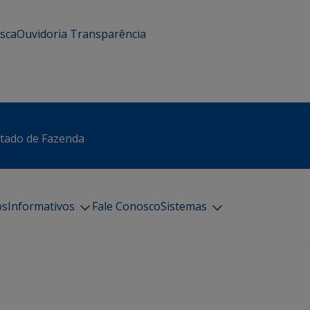
usca
Ouvidoria
Transparência
stado de Fazenda
os
Informativos
Fale Conosco
Sistemas