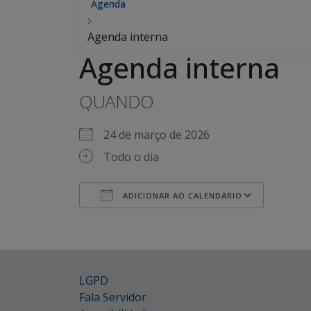
Agenda
Agenda interna
Agenda interna
QUANDO
24 de março de 2026
Todo o dia
ADICIONAR AO CALENDÁRIO
Baixar ICS
Google Agenda
iCalendar
Office 365
Outlook Live
LGPD
Fala Servidor