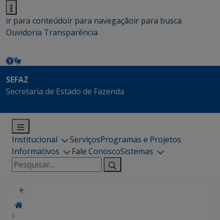
ir para conteúdo
ir para navegação
ir para busca
Ouvidoria
Transparência
SEFAZ
Secretaria de Estado de Fazenda
Institucional
Serviços
Programas e Projetos
Informativos
Fale Conosco
Sistemas
Pesquisar
por: