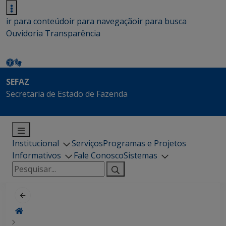
ir para conteúdo
ir para navegação
ir para busca
Ouvidoria
Transparência
SEFAZ
Secretaria de Estado de Fazenda
Institucional
Serviços
Programas e Projetos
Informativos
Fale Conosco
Sistemas
Pesquisar
por: