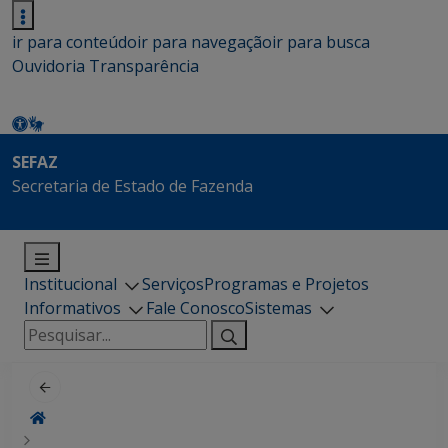
ir para conteúdo
ir para navegação
ir para busca
Ouvidoria
Transparência
SEFAZ
Secretaria de Estado de Fazenda
Institucional
Serviços
Programas e Projetos
Informativos
Fale Conosco
Sistemas
Pesquisar
por: