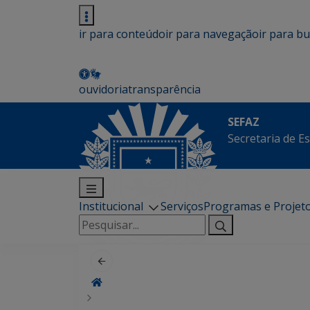
ir para conteúdo
ir para navegação
ir para b
ouvidoria
transparência
SEFAZ
Secretaria de E
Institucional
Serviços
Programas e Projet
Pesquisar
por: