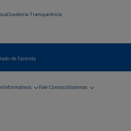
usca
Ouvidoria
Transparência
stado de Fazenda
os
Informativos
Fale Conosco
Sistemas