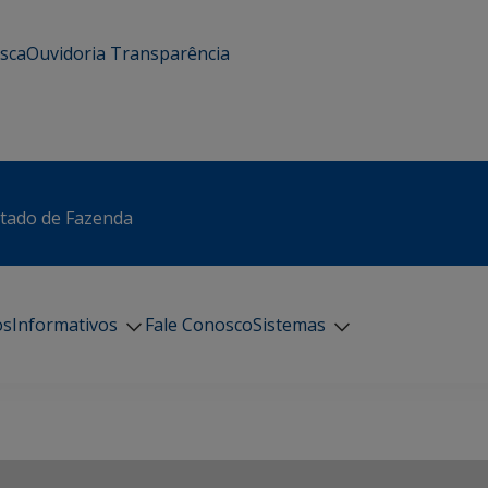
usca
Ouvidoria
Transparência
stado de Fazenda
os
Informativos
Fale Conosco
Sistemas