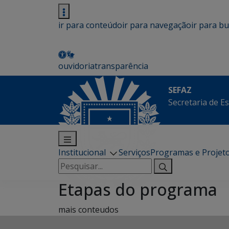
ir para conteúdo
ir para navegação
ir para b
ouvidoria
transparência
SEFAZ
Secretaria de E
Institucional
Serviços
Programas e Projet
Pesquisar
por:
Etapas do programa
mais conteudos