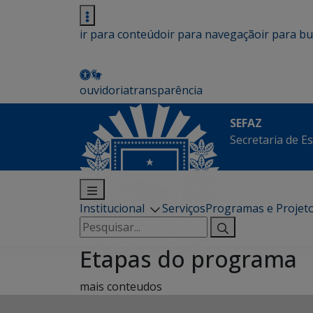
ir para conteúdo
ir para navegação
ir para b
ouvidoria
transparência
SEFAZ
Secretaria de E
Institucional
Serviços
Programas e Projet
Pesquisar
por:
Etapas do programa
mais conteudos