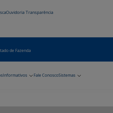
usca
Ouvidoria
Transparência
stado de Fazenda
os
Informativos
Fale Conosco
Sistemas