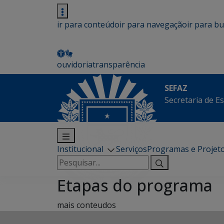
ir para conteúdo
ir para navegação
ir para b
ouvidoria
transparência
SEFAZ
Secretaria de E
Institucional
Serviços
Programas e Projet
Pesquisar
por:
Etapas do programa
mais conteudos