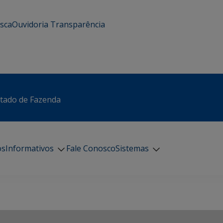
usca
Ouvidoria
Transparência
stado de Fazenda
os
Informativos
Fale Conosco
Sistemas