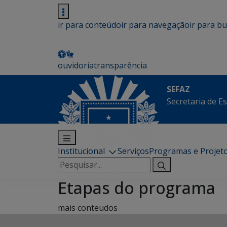
ir para conteúdo
ir para navegação
ir para b
ouvidoria
transparência
SEFAZ
Secretaria de E
Institucional
Serviços
Programas e Projet
Pesquisar
por:
Etapas do programa
mais conteudos