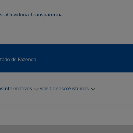
usca
Ouvidoria
Transparência
stado de Fazenda
os
Informativos
Fale Conosco
Sistemas