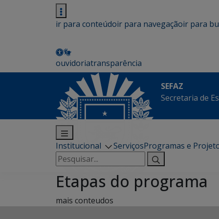
ir para conteúdo
ir para navegação
ir para b
ouvidoria
transparência
SEFAZ
Secretaria de E
Institucional
Serviços
Programas e Projet
Pesquisar
por:
Etapas do programa
mais conteudos