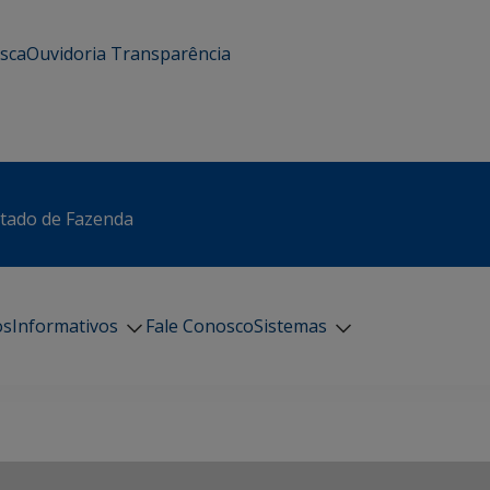
usca
Ouvidoria
Transparência
stado de Fazenda
os
Informativos
Fale Conosco
Sistemas