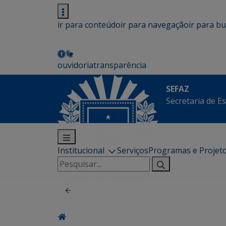
ir para conteúdo
ir para navegação
ir para b
ouvidoria
transparência
SEFAZ
Secretaria de E
Institucional
Serviços
Programas e Projet
Pesquisar
por: