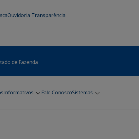
usca
Ouvidoria
Transparência
stado de Fazenda
os
Informativos
Fale Conosco
Sistemas