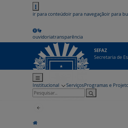
ir para conteúdo
ir para navegação
ir para b
ouvidoria
transparência
SEFAZ
Secretaria de E
Institucional
Serviços
Programas e Projet
Pesquisar
por: