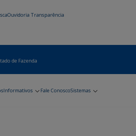
usca
Ouvidoria
Transparência
stado de Fazenda
os
Informativos
Fale Conosco
Sistemas