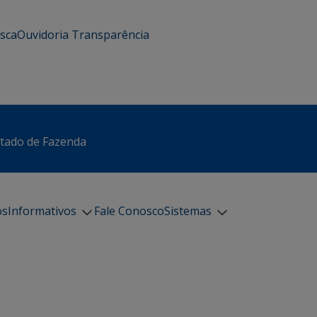
usca
Ouvidoria
Transparência
stado de Fazenda
os
Informativos
Fale Conosco
Sistemas