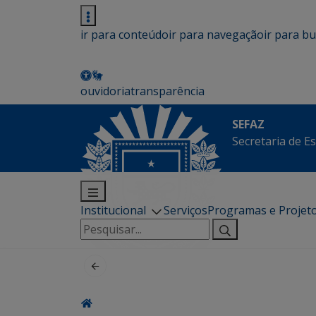
ir para conteúdo
ir para navegação
ir para b
ouvidoria
transparência
SEFAZ
Secretaria de E
Institucional
Serviços
Programas e Projet
Pesquisar
por: