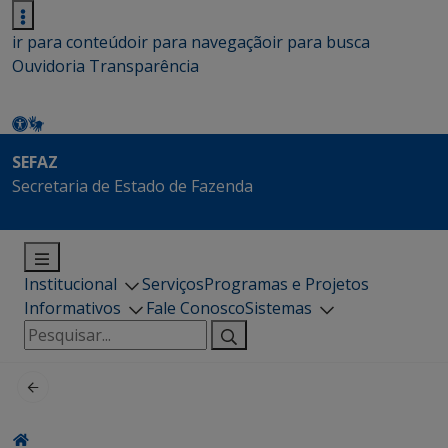
ir para conteúdo
ir para navegação
ir para busca
Ouvidoria
Transparência
SEFAZ
Secretaria de Estado de Fazenda
Institucional
Serviços
Programas e Projetos
Informativos
Fale Conosco
Sistemas
Pesquisar
por: