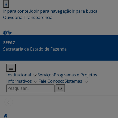
ir para conteúdo
ir para navegação
ir para busca
Ouvidoria
Transparência
SEFAZ
Secretaria de Estado de Fazenda
Institucional
Serviços
Programas e Projetos
Informativos
Fale Conosco
Sistemas
Pesquisar
por: