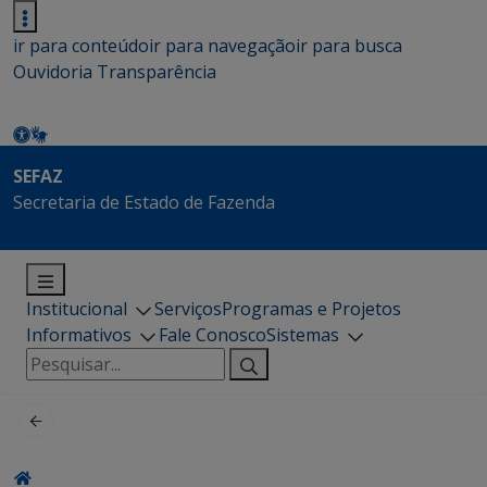
ir para conteúdo
ir para navegação
ir para busca
Ouvidoria
Transparência
SEFAZ
Secretaria de Estado de Fazenda
Institucional
Serviços
Programas e Projetos
Informativos
Fale Conosco
Sistemas
Pesquisar
por: