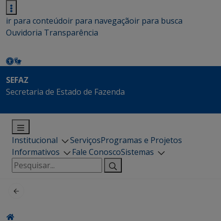
ir para conteúdo
ir para navegação
ir para busca
Ouvidoria
Transparência
SEFAZ
Secretaria de Estado de Fazenda
Institucional
Serviços
Programas e Projetos
Informativos
Fale Conosco
Sistemas
Pesquisar
por: