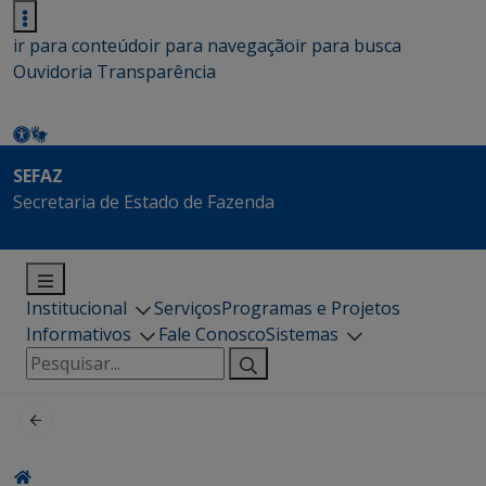
ir para conteúdo
ir para navegação
ir para busca
Ouvidoria
Transparência
SEFAZ
Secretaria de Estado de Fazenda
Institucional
Serviços
Programas e Projetos
Informativos
Fale Conosco
Sistemas
Pesquisar
por: