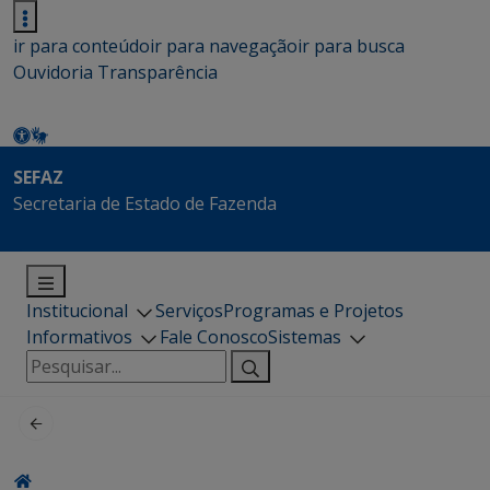
ir para conteúdo
ir para navegação
ir para busca
Ouvidoria
Transparência
SEFAZ
Secretaria de Estado de Fazenda
Institucional
Serviços
Programas e Projetos
Informativos
Fale Conosco
Sistemas
Pesquisar
por: