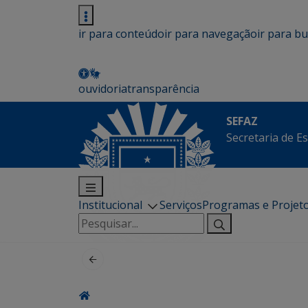
ir para conteúdo
ir para navegação
ir para b
ouvidoria
transparência
SEFAZ
Secretaria de E
Institucional
Serviços
Programas e Projet
Pesquisar
por: