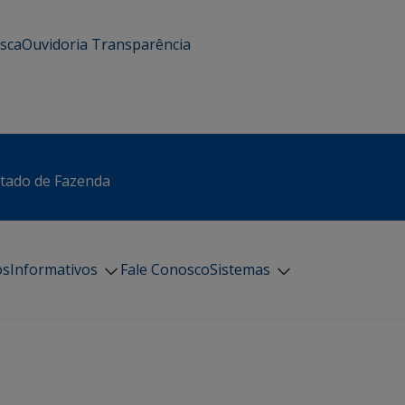
usca
Ouvidoria
Transparência
stado de Fazenda
os
Informativos
Fale Conosco
Sistemas