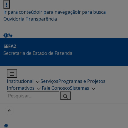
ir para conteúdo
ir para navegação
ir para busca
Ouvidoria
Transparência
SEFAZ
Secretaria de Estado de Fazenda
Institucional
Serviços
Programas e Projetos
Informativos
Fale Conosco
Sistemas
Pesquisar
por: