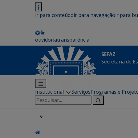
ir para conteúdo
ir para navegação
ir para b
ouvidoria
transparência
SEFAZ
Secretaria de E
Institucional
Serviços
Programas e Projet
Pesquisar
por: