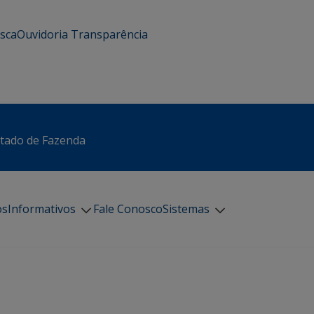
usca
Ouvidoria
Transparência
stado de Fazenda
os
Informativos
Fale Conosco
Sistemas