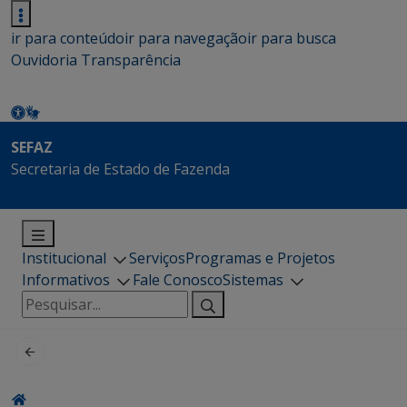
ir para conteúdo
ir para navegação
ir para busca
Ouvidoria
Transparência
SEFAZ
Secretaria de Estado de Fazenda
Institucional
Serviços
Programas e Projetos
Informativos
Fale Conosco
Sistemas
Pesquisar
por: