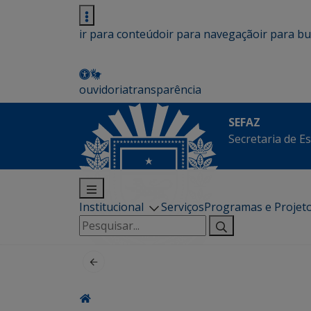
ir para conteúdo
ir para navegação
ir para b
ouvidoria
transparência
SEFAZ
Secretaria de E
Institucional
Serviços
Programas e Projet
Pesquisar
por: