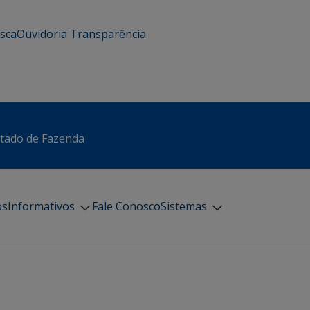
usca
Ouvidoria
Transparência
stado de Fazenda
os
Informativos
Fale Conosco
Sistemas