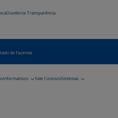
usca
Ouvidoria
Transparência
stado de Fazenda
os
Informativos
Fale Conosco
Sistemas