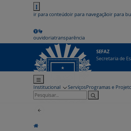
ir para conteúdo
ir para navegação
ir para b
ouvidoria
transparência
SEFAZ
Secretaria de E
Institucional
Serviços
Programas e Projet
Pesquisar
por: