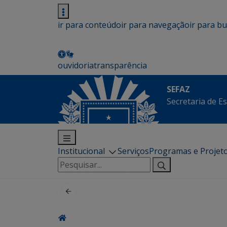
ir para conteúdo
ir para navegação
ir para b
ouvidoria
transparência
SEFAZ
Secretaria de E
Institucional
Serviços
Programas e Projet
Pesquisar
por: