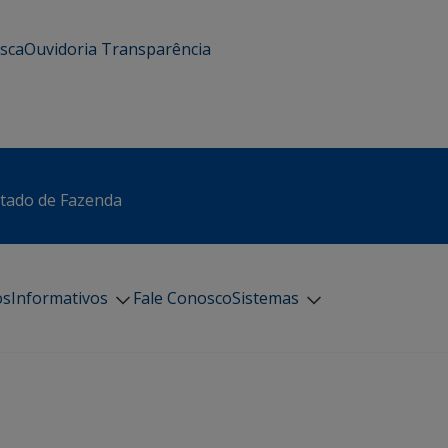
usca
Ouvidoria
Transparência
stado de Fazenda
os
Informativos
Fale Conosco
Sistemas