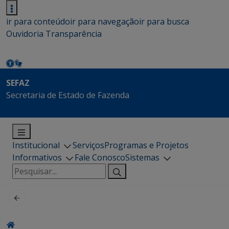
ir para conteúdo
ir para navegação
ir para busca
Ouvidoria
Transparência
SEFAZ
Secretaria de Estado de Fazenda
Institucional
Serviços
Programas e Projetos
Informativos
Fale Conosco
Sistemas
Pesquisar
por: