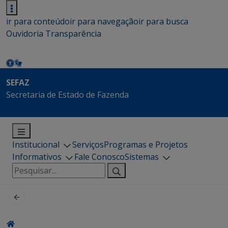
ir para conteúdo
ir para navegação
ir para busca
Ouvidoria
Transparência
SEFAZ
Secretaria de Estado de Fazenda
Institucional
Serviços
Programas e Projetos
Informativos
Fale Conosco
Sistemas
Pesquisar
por: