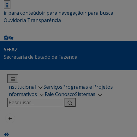
ir para conteúdo
ir para navegação
ir para busca
Ouvidoria
Transparência
SEFAZ
Secretaria de Estado de Fazenda
Institucional
Serviços
Programas e Projetos
Informativos
Fale Conosco
Sistemas
Pesquisar
por: