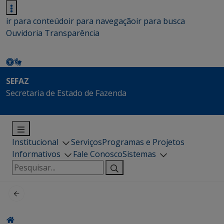
ir para conteúdo
ir para navegação
ir para busca
Ouvidoria
Transparência
SEFAZ
Secretaria de Estado de Fazenda
Institucional
Serviços
Programas e Projetos
Informativos
Fale Conosco
Sistemas
Pesquisar
por: