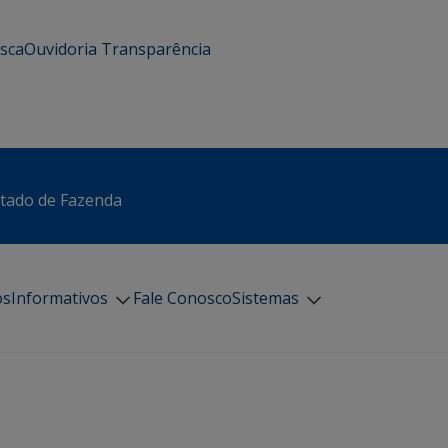
usca
Ouvidoria
Transparência
stado de Fazenda
os
Informativos
Fale Conosco
Sistemas