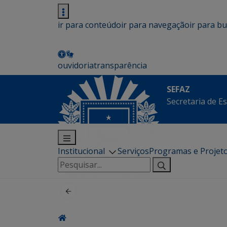
ir para conteúdo
ir para navegação
ir para b
ouvidoria
transparência
SEFAZ
Secretaria de E
Institucional
Serviços
Programas e Projet
Pesquisar
por: