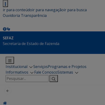
ir para conteúdo
ir para navegação
ir para busca
Ouvidoria
Transparência
SEFAZ
Secretaria de Estado de Fazenda
Institucional
Serviços
Programas e Projetos
Informativos
Fale Conosco
Sistemas
Pesquisar
por: