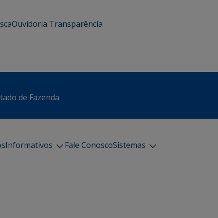
usca
Ouvidoria
Transparência
stado de Fazenda
os
Informativos
Fale Conosco
Sistemas