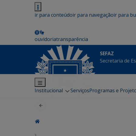
ir para conteúdo
ir para navegação
ir para b
ouvidoria
transparência
SEFAZ
Secretaria de E
Institucional
Serviços
Programas e Projet